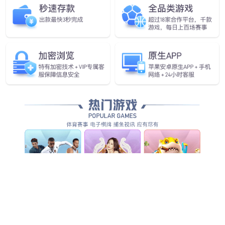
环境展示
环境展示