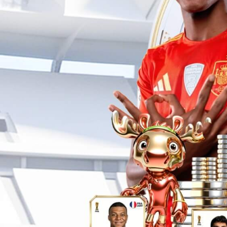
能及的为博士后提供各个方面的优厚待遇，使他
进！
关于k8凯发(中
产品中心
资讯动
国)
产品研发
公司动态
集团简介
液压支架系列
行业动态
企业文化
刮板输送机系列
发展历程
采煤机系列
资质荣誉
掘进机系列
社会责任