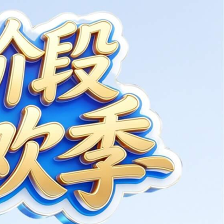
k8凯发(中国)土壤监测报告
、生
业规划，
正式人
、
作的，
k8凯发(中国)集团召开2019年度表
彰大会
学校，
施齐全，
趉8凯
元。公
公司多工种职工技能比赛结束
6套，