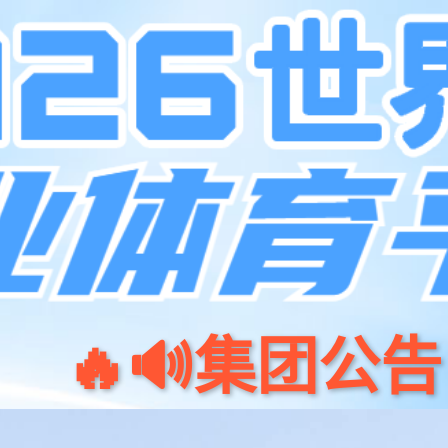
首页
关于k8凯发(中国)
产品中心
资讯动态
投资者
招录信息
发(中国)博士后工作站典型材料