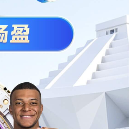
口及宽带
运动器
配置了摄
磨炼“骑”志 凝心聚力——公司举行
。
骑行团建活动
用”等平
、企业之
是扩大公
路，在发
)会力所