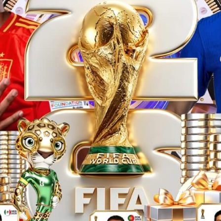
们能够安心工作，施展才华，实现价值，努力朝着一 流的企业技术
态
投资者关系
加入k8凯发(中
客户服务
国)
股票信息
营销网络
人才战略
投资者联系
在线留言
工作环境
公告及财报
员工风采
政策宣传
招聘信息
豫ICP备2021022998号-1