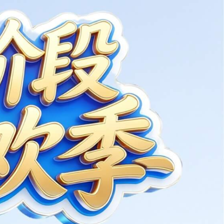
EBZ200H
硬岩掘进机
外形尺寸：
11×3.6×1.9m
油泵电机功率：
132kW
整机重量：
68t