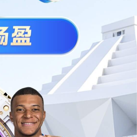
EBZ132A
掘进机
外形尺寸：
9.3×2.8×1.5m
油泵电机功率：
75kW
整机重量：
39t