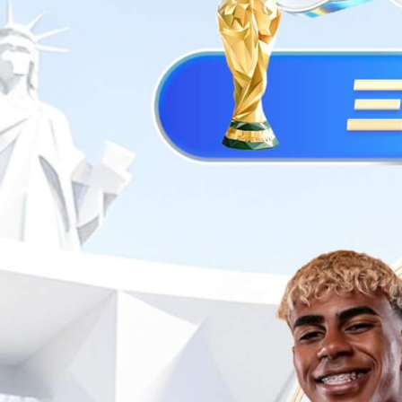
EBZ160
掘进机
外形尺寸：
9.1×2.9×1.78m
油泵电机功率：
90kW
整机重量：
48t