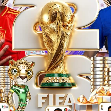
EBZ120
掘进机
外形尺寸：
8.7×2.0×1.46m
油泵电机功率：
75kW
整机重量：
34t
态
投资者关系
加入k8凯发(中
客户服务