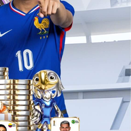
EBZ100
掘进机
外形尺寸：
8.7×2.0×1.46m
油泵电机功率：
55kW
整机重量：
29t
关注k8凯发(中国)