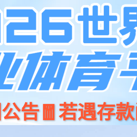
首页
关于k8凯发(中国)
产品中心
资讯动态
投资者
采煤机系列
掘进机系列